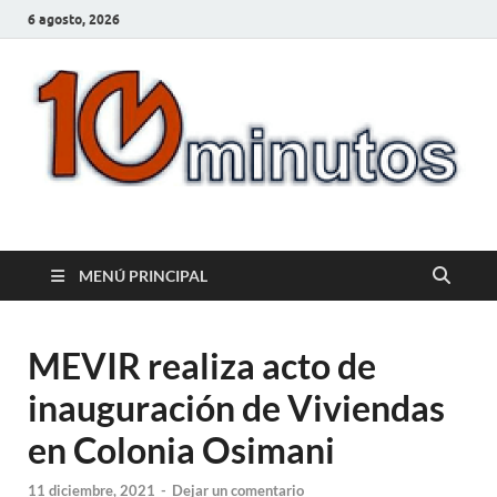
6 agosto, 2026
10minutos.com.uy
Tu conexión con Salto
MENÚ PRINCIPAL
MEVIR realiza acto de
inauguración de Viviendas
en Colonia Osimani
11 diciembre, 2021
-
Dejar un comentario