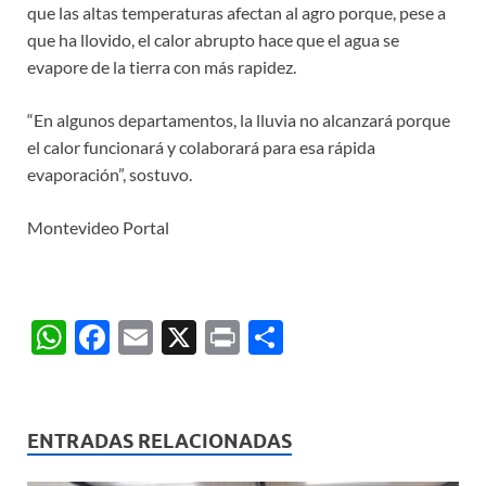
que las altas temperaturas afectan al agro porque, pese a
que ha llovido, el calor abrupto hace que el agua se
evapore de la tierra con más rapidez.
“En algunos departamentos, la lluvia no alcanzará porque
el calor funcionará y colaborará para esa rápida
evaporación”, sostuvo.
Montevideo Portal
W
F
E
X
P
C
h
ac
m
ri
o
at
e
ail
nt
m
s
b
p
ENTRADAS RELACIONADAS
A
o
ar