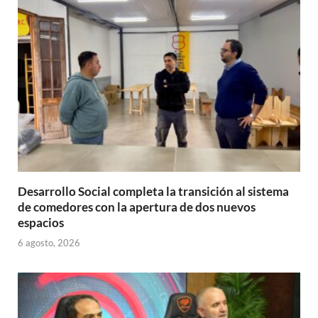
p
o
ti
p
k
r
Desarrollo Social completa la transición al sistema
de comedores con la apertura de dos nuevos
espacios
6 agosto, 2026