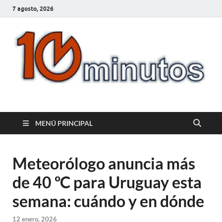
7 agosto, 2026
10minutos.com.uy
Tu conexión con Salto
MENÚ PRINCIPAL
Meteorólogo anuncia más
de 40 ºC para Uruguay esta
semana: cuándo y en dónde
12 enero, 2026