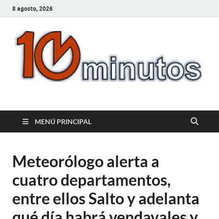
8 agosto, 2026
10minutos.com.uy
Tu conexión con Salto
MENÚ PRINCIPAL
Meteorólogo alerta a
cuatro departamentos,
entre ellos Salto y adelanta
qué día habrá vendavales y