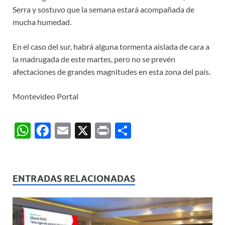
Serra y sostuvo que la semana estará acompañada de
mucha humedad.
En el caso del sur, habrá alguna tormenta aislada de cara a
la madrugada de este martes, pero no se prevén
afectaciones de grandes magnitudes en esta zona del país.
Montevideo Portal
W
F
E
X
P
C
h
ac
m
ri
o
at
e
ail
nt
m
s
b
p
ENTRADAS RELACIONADAS
A
o
ar
p
o
ti