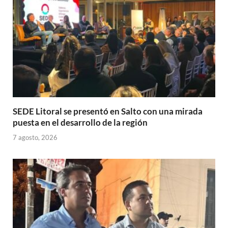
p
k
r
SEDE Litoral se presentó en Salto con una mirada
puesta en el desarrollo de la región
7 agosto, 2026