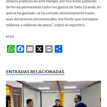
dineros públicos en este tiempo; por eso están pidiendo
de forma permanente todos los gastos de Salto Grande, en
qué se ha gastado; se ha cortado absolutamente todas
esas donaciones discrecionales, ese fondo que manejaba
millones y millones de pesos”, indicó el reportero.
M24
W
F
E
X
P
C
h
ac
m
ri
o
at
e
ail
nt
m
s
b
p
ENTRADAS RELACIONADAS
A
o
ar
p
o
ti
p
k
r