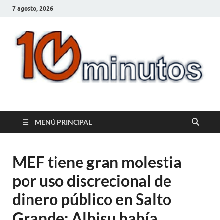
7 agosto, 2026
10minutos.com.uy
Tu conexión con Salto
MENÚ PRINCIPAL
MEF tiene gran molestia
por uso discrecional de
dinero público en Salto
Grande; Albisu había