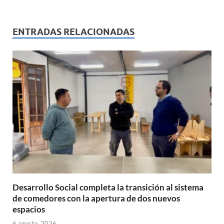
at
e
ail
nt
m
s
b
p
ENTRADAS RELACIONADAS
A
o
ar
p
o
ti
p
k
r
Desarrollo Social completa la transición al sistema
de comedores con la apertura de dos nuevos
espacios
6 agosto, 2026