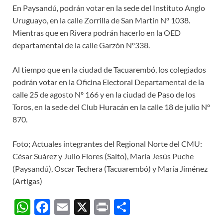
En Paysandú, podrán votar en la sede del Instituto Anglo
Uruguayo, en la calle Zorrilla de San Martín Nº 1038.
Mientras que en Rivera podrán hacerlo en la OED
departamental de la calle Garzón Nº338.
Al tiempo que en la ciudad de Tacuarembó, los colegiados
podrán votar en la Oficina Electoral Departamental de la
calle 25 de agosto Nº 166 y en la ciudad de Paso de los
Toros, en la sede del Club Huracán en la calle 18 de julio Nº
870.
Foto; Actuales integrantes del Regional Norte del CMU:
César Suárez y Julio Flores (Salto), María Jesús Puche
(Paysandú), Oscar Techera (Tacuarembó) y María Jiménez
(Artigas)
W
F
E
X
P
C
h
ac
m
ri
o