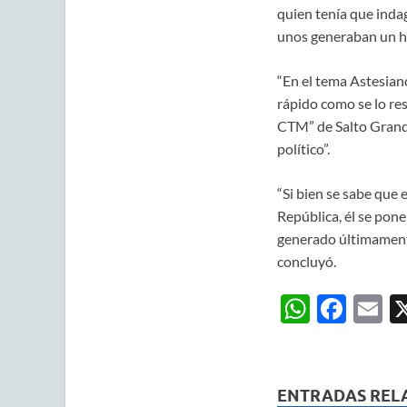
quien tenía que indag
unos generaban un hec
“En el tema Astesiano
rápido como se lo res
CTM” de Salto Grande
político”.
“Si bien se sabe que 
República, él se pone
generado últimamente,
concluyó.
W
F
E
h
ac
m
at
e
ai
s
b
ENTRADAS REL