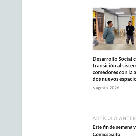
A
o
p
o
p
k
Desarrollo Social 
transición al siste
comedores con la 
dos nuevos espaci
6 agosto, 2026
ARTÍCULO ANTER
Este fin de semana 
Cómics Salto