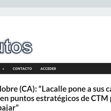
10minutos.com
Tu conexión con Salto
CONTACTO
ACCEDER
obre (CA): “Lacalle pone a sus c
 en puntos estratégicos de CTM
bajar”