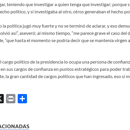
ar, teniendo que investigar a quien tenga que investigar; porque s
ho político, y si investigaba al otro, otros generaban el hecho polí
 la política jugó muy fuerte y no se terminó de aclarar, y eso demu
olvió así”, aseveró; al mismo tiempo, “me parece grave el caso del
, “que hasta el momento se podría decir que se mantenía virgen a
el cargo político de la presidencia lo ocupa una persona de confianz
 en sus cargos de confianza en puntos estratégicos para poder trab
 la gran cantidad de cargos políticos que han ingresado, eso sí m
X
P
C
ri
o
l
nt
m
p
ACIONADAS