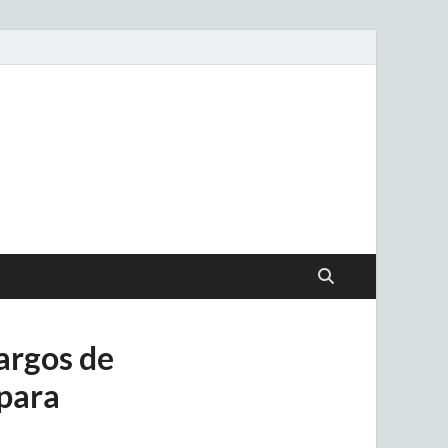
.uy
argos de
 para