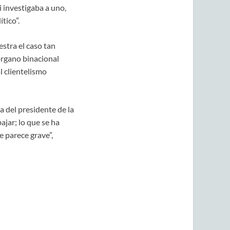
i investigaba a uno,
tico”.
estra el caso tan
 órgano binacional
l clientelismo
a del presidente de la
ajar; lo que se ha
e parece grave”,