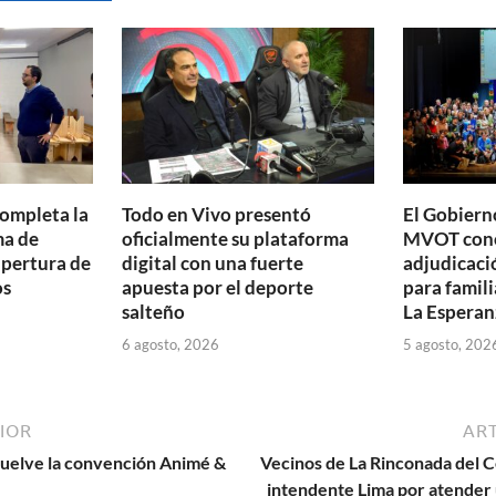
ar
ti
r
completa la
Todo en Vivo presentó
El Gobierno
ma de
oficialmente su plataforma
MVOT conc
apertura de
digital con una fuerte
adjudicaci
os
apuesta por el deporte
para famili
salteño
La Esperan
6 agosto, 2026
5 agosto, 202
IOR
ART
vuelve la convención Animé &
Vecinos de La Rinconada del C
intendente Lima por atender 