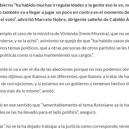
ierno “ha habido muchas irregularidades y la gente eso lo ve, no 
o también va a llegar a jugar un poco en contra en el momento de 
l voto”, advirtió Marcelo Nobre, dirigente salteño de Cabildo 
plo el caso de la ministra de Vivienda (Irene Moreira), que no se 
derse, y se la echó”; asimismo se quejó de que “ha habido casos de
nos temas políticos, que a otras personas de otros partidos se les
 políticas como si nada manteniendo sus cargos”.
ente lo va a ver el día de las elecciones porque no nos podemos ol
es dijimos que íbamos a ser diferentes, que íbamos a tratar de hac
e corrupciones, y si estamos en un gobierno y tenemos hechos d
os más de lo mismo”, anotó.
ló en ese sentido que “lamentablemente el tema Astesiano se lo h
les se las ha llevado para el lado político”, aseguró.
al “no se la ha dejado trabajar a la justicia como corresponde, ten