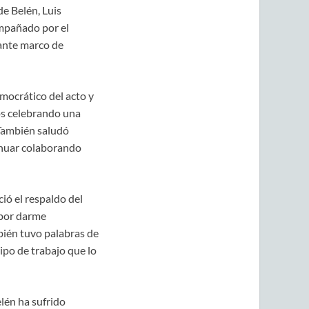
de Belén, Luis
ompañado por el
ante marco de
emocrático del acto y
os celebrando una
 También saludó
inuar colaborando
ió el respaldo del
 por darme
bién tuvo palabras de
ipo de trabajo que lo
lén ha sufrido