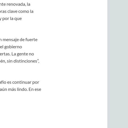
nte renovada, la
bras clave como la
 por la que
un mensaje de fuerte
del gobierno
ertas. La gente no
n, sin distinciones”,
afío es continuar por
 aún más lindo. En ese