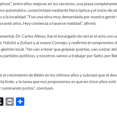
tivos”, entre ellos mejoras en los servicios, una plaza completame
ero automático, conectividad mediante fibra óptica y el inicio de o
o a la localidad. “Fue una obra muy demandada por nuestra gente y
rante años. Hoy comienza a hacerse realidad”, afirmó.
mental, Dr. Carlos Albisu, fue el encargado de cerrar el acto con 
l. Felicitó a Zuliani y al nuevo Concejo, y reafirmó el compromiso 
gestión local. “No van a tener que golpear puertas, van a estar abi
s partidos políticos, y nosotros vamos a trabajar por Salto, por Belé
 el crecimiento de Belén en los últimos años y subrayó que el des
tá lindo, y la tarea que nos proponemos es que en cinco años esté
 caminando juntos”, concluyó.
X
P
C
ri
o