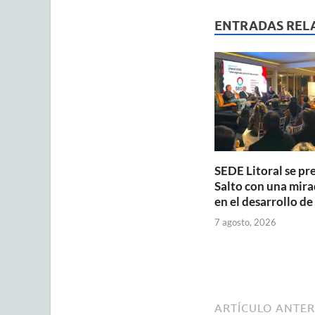
at
e
ai
s
b
ENTRADAS REL
A
o
p
o
p
k
SEDE Litoral se pr
Salto con una mira
en el desarrollo de
7 agosto, 2026
ARTÍCULO ANTER