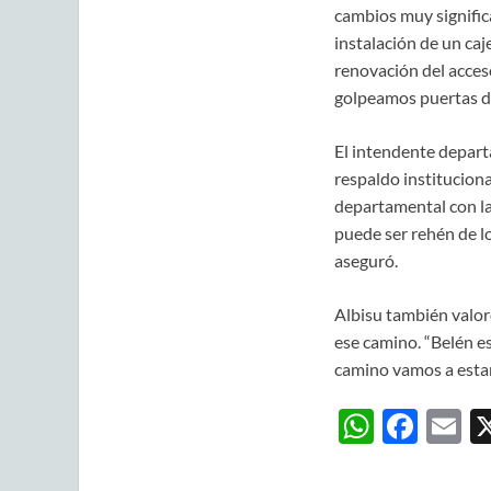
cambios muy significa
instalación de un caj
renovación del acces
golpeamos puertas du
El intendente departa
respaldo instituciona
departamental con la 
puede ser rehén de lo
aseguró.
Albisu también valoró
ese camino. “Belén es
camino vamos a estar
W
F
E
h
ac
m