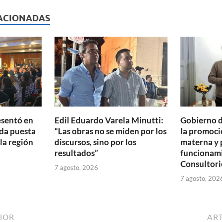
l
nt
m
p
ACIONADAS
ar
ti
r
esentó en
Edil Eduardo Varela Minutti:
Gobierno d
da puesta
“Las obras no se miden por los
la promoció
 la región
discursos, sino por los
materna y 
resultados”
funcionam
Consultori
7 agosto, 2026
7 agosto, 202
IOR
ART