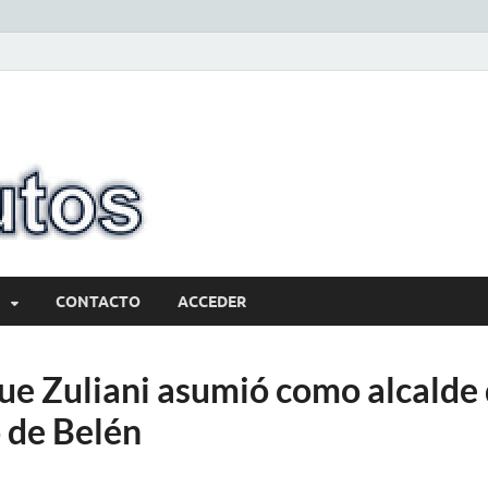
10minutos.com
Tu conexión con Salto
CONTACTO
ACCEDER
que Zuliani asumió como alcalde 
 de Belén