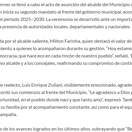
iernes se llevó a cabo el acto de asunción del alcalde del Municipio 
en inicia su segundo mandato al frente del gobierno municipal, ac
el período 2025–2030. La ceremonia se desarrolló ante un import
a presencia de autoridades locales, departamentales y nacionales.
ada por el alcalde saliente, Milton Farinha, quien destacó el valor d
miento a quienes lo acompañaron durante su gestión. “Hoy estam
mocracia, que hace eco en cada rincón de nuestro pueblo”, señaló.
vo alcalde y a los concejales, reafirmando su compromiso de cont
lde reelecto, Luis Enrique Zuliani, visiblemente emocionado, agradec
cordó sus comienzos al frente del Municipio. “Le agradezco a Dios
tunidad, en el pueblo donde nací y que tanto amo”, expresó. Tam
su familia por el acompañamiento constante, así como para el equ
 campaña.
so de los avances logrados en los últimos años, subrayando que “Be