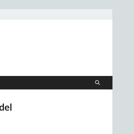
.uy
del