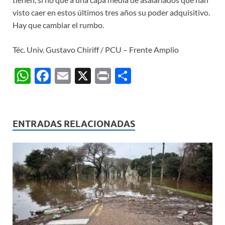
visto caer en estos últimos tres años su poder adquisitivo.
Hay que cambiar el rumbo.
Téc. Univ. Gustavo Chiriff / PCU – Frente Amplio
W
F
E
X
P
C
h
ac
m
ri
o
at
e
ail
nt
m
s
b
p
ENTRADAS RELACIONADAS
A
o
ar
p
o
ti
p
k
r