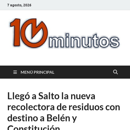
7 agosto, 2026
10minutos.com.uy
Tu conexión con Salto
MENÚ PRINCIPAL
Llegó a Salto la nueva
recolectora de residuos con
destino a Belén y
Constitución