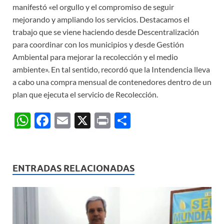
manifestó «el orgullo y el compromiso de seguir
mejorando y ampliando los servicios. Destacamos el
trabajo que se viene haciendo desde Descentralización
para coordinar con los municipios y desde Gestión
Ambiental para mejorar la recolección y el medio
ambiente». En tal sentido, recordó que la Intendencia lleva
a cabo una compra mensual de contenedores dentro de un
plan que ejecuta el servicio de Recolección.
W
F
E
X
P
C
h
ac
m
ri
o
at
e
ail
nt
m
s
b
p
ENTRADAS RELACIONADAS
A
o
ar
p
o
ti
p
k
r