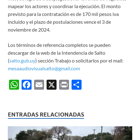
mapear los actores y coordinar la ejecución. El monto
previsto para la contratación es de 170 mil pesos iva
incluido y el plazo de postulaciones vence el 3 de
noviembre de 2024.
Los términos de referencia completos se pueden
descargar de la web de la Intendencia de Salto
(
salto.gub.uy
) sección Trabajo o solicitarlos por el mail:
mesaaudiovisualsalto@gmail.com
W
F
E
X
P
C
h
ac
m
ri
o
at
e
ail
nt
m
s
b
p
ENTRADAS RELACIONADAS
A
o
ar
p
o
ti