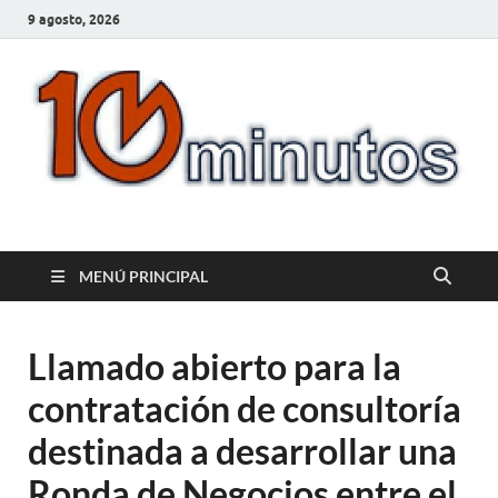
9 agosto, 2026
10minutos.com.uy
Tu conexión con Salto
MENÚ PRINCIPAL
Llamado abierto para la
contratación de consultoría
destinada a desarrollar una
Ronda de Negocios entre el