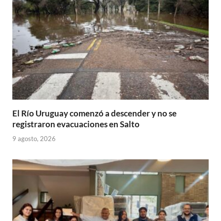
p
k
r
El Río Uruguay comenzó a descender y no se
registraron evacuaciones en Salto
9 agosto, 2026