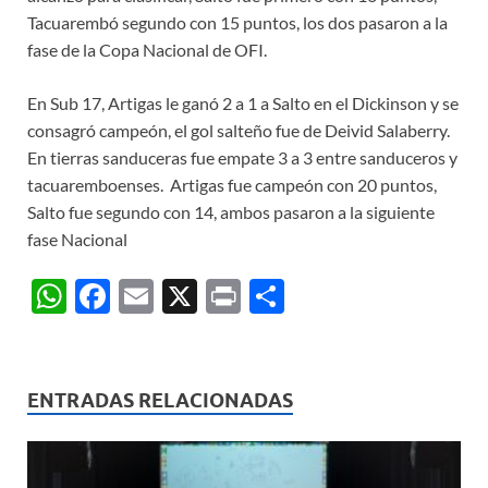
Tacuarembó segundo con 15 puntos, los dos pasaron a la
fase de la Copa Nacional de OFI.
En Sub 17, Artigas le ganó 2 a 1 a Salto en el Dickinson y se
consagró campeón, el gol salteño fue de Deivid Salaberry.
En tierras sanduceras fue empate 3 a 3 entre sanduceros y
tacuaremboenses. Artigas fue campeón con 20 puntos,
Salto fue segundo con 14, ambos pasaron a la siguiente
fase Nacional
W
F
E
X
P
C
h
ac
m
ri
o
at
e
ail
nt
m
s
b
p
ENTRADAS RELACIONADAS
A
o
ar
p
o
ti