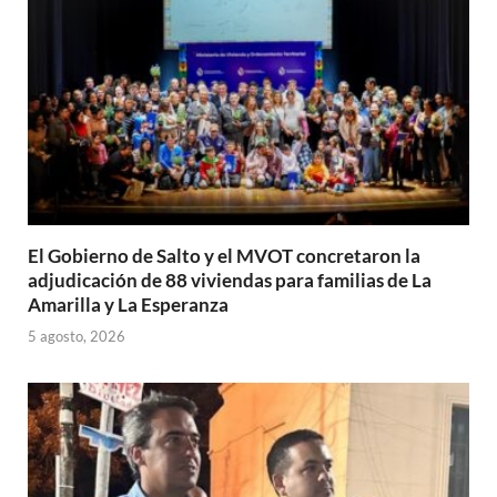
p
k
r
El Gobierno de Salto y el MVOT concretaron la
adjudicación de 88 viviendas para familias de La
Amarilla y La Esperanza
5 agosto, 2026