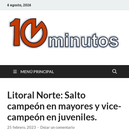
6 agosto, 2026
10minutos.com.uy
Tu conexión con Salto
MENÚ PRINCIPAL
Litoral Norte: Salto
campeón en mayores y vice-
campeón en juveniles.
25 febrero, 2023
-
Dejar un comentario