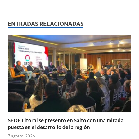
h
ac
m
ri
o
at
e
ail
nt
m
s
b
p
ENTRADAS RELACIONADAS
A
o
ar
p
o
ti
p
k
r
SEDE Litoral se presentó en Salto con una mirada
puesta en el desarrollo de la región
7 agosto, 2026