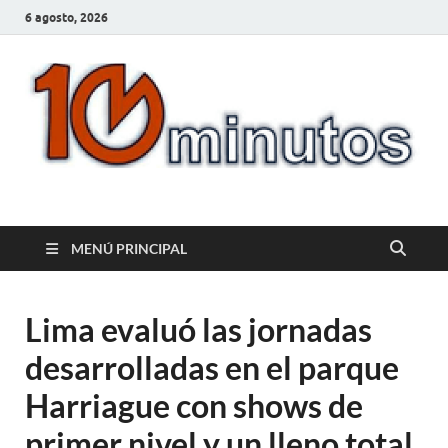
6 agosto, 2026
10minutos.com.uy
Tu conexión con Salto
MENÚ PRINCIPAL
Lima evaluó las jornadas
desarrolladas en el parque
Harriague con shows de
primer nivel y un lleno total