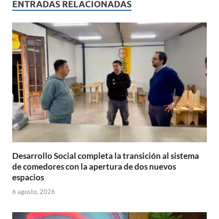
s
b
p
ENTRADAS RELACIONADAS
A
o
ar
p
o
ti
p
k
r
Desarrollo Social completa la transición al sistema
de comedores con la apertura de dos nuevos
espacios
6 agosto, 2026