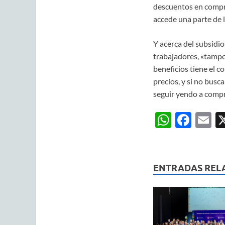
descuentos en compras
accede una parte de l
Y acerca del subsidio
trabajadores, «tampoc
beneficios tiene el c
precios, y si no busc
seguir yendo a compr
W
F
E
h
ac
m
at
e
ai
s
b
ENTRADAS REL
A
o
p
o
p
k