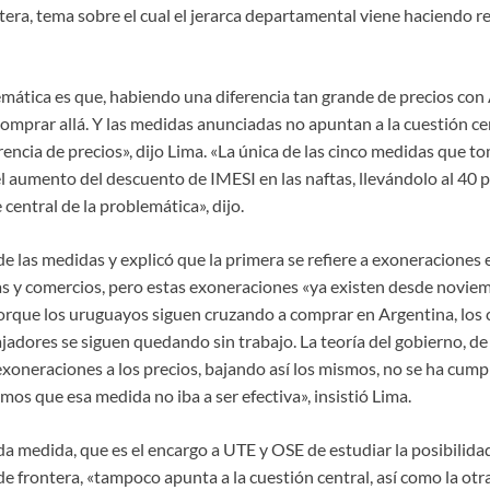
ntera, tema sobre el cual el jerarca departamental viene haciendo 
mática es que, habiendo una diferencia tan grande de precios con 
omprar allá. Y las medidas anunciadas no apuntan a la cuestión cen
rencia de precios», dijo Lima. «La única de las cinco medidas que t
l aumento del descuento de IMESI en las naftas, llevándolo al 40 
 central de la problemática», dijo.
e las medidas y explicó que la primera se refiere a exoneraciones 
 y comercios, pero estas exoneraciones «ya existen desde noviem
orque los uruguayos siguen cruzando a comprar en Argentina, los 
jadores se siguen quedando sin trabajo. La teoría del gobierno, d
exoneraciones a los precios, bajando así los mismos, no se ha cump
s que esa medida no iba a ser efectiva», insistió Lima.
da medida, que es el encargo a UTE y OSE de estudiar la posibilida
 de frontera, «tampoco apunta a la cuestión central, así como la ot