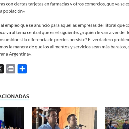
 con ciertas tarjetas en farmacias y otros comercios, que ya se e
a población».
 al empleo que se anunció para aquellas empresas del litoral que 
o va al tema central que es el siguiente: ¿a quién le van a vender 
onsumidor si la diferencia de precios persiste? El verdadero problem
amos la manera de que los alimentos y servicios sean más baratos, 
ar a Argentina».
X
P
C
ri
o
l
nt
m
p
ACIONADAS
ar
ti
r