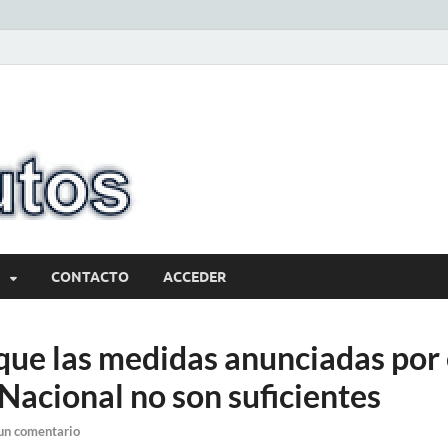
10minutos.com
Tu conexión con Salto
CONTACTO
ACCEDER
que las medidas anunciadas por 
Nacional no son suficientes
un comentario