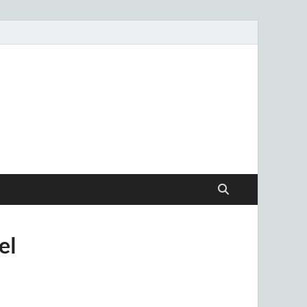
.uy
el