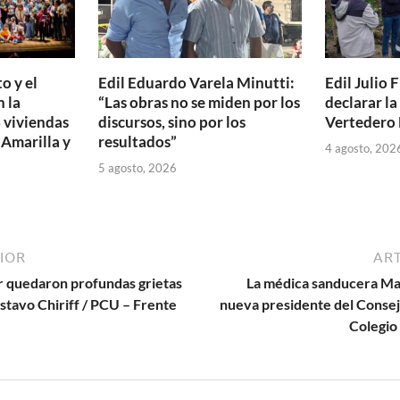
o y el
Edil Eduardo Varela Minutti:
Edil Julio F
 la
“Las obras no se miden por los
declarar l
 viviendas
discursos, sino por los
Vertedero 
 Amarilla y
resultados”
4 agosto, 202
5 agosto, 2026
IOR
ART
 quedaron profundas grietas
La médica sanducera Mar
ustavo Chiriff / PCU – Frente
nueva presidente del Consej
Colegio