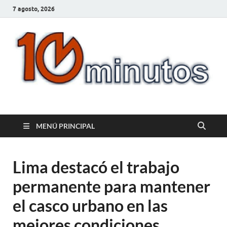
7 agosto, 2026
10minutos.com.uy
Tu conexión con Salto
MENÚ PRINCIPAL
Lima destacó el trabajo
permanente para mantener
el casco urbano en las
mejores condiciones