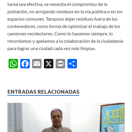
tarea sea efectiva, se necesita el compromiso de la
población, no arrojando residuos en la vía pública o en los
espacios comunes. Tampoco dejar residuos fuera de los
contenedores, como forma de optimizar el trabajo de los
camiones recolectores. Como lo hacemos siempre, lo
recordamos y apelamos a la colaboración de la ciudadanía
para lograr una ciudad cada vez más limpia».
W
F
E
X
P
C
h
ac
m
ri
o
at
e
ail
nt
m
s
b
p
ENTRADAS RELACIONADAS
A
o
ar
p
o
ti
p
k
r