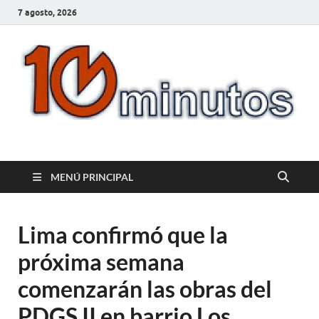
7 agosto, 2026
10minutos.com.uy
Tu conexión con Salto
MENÚ PRINCIPAL
Lima confirmó que la
próxima semana
comenzarán las obras del
PDGS II en barrio Los