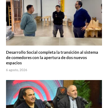
p
k
r
Desarrollo Social completa la transición al sistema
de comedores con la apertura de dos nuevos
espacios
6 agosto, 2026