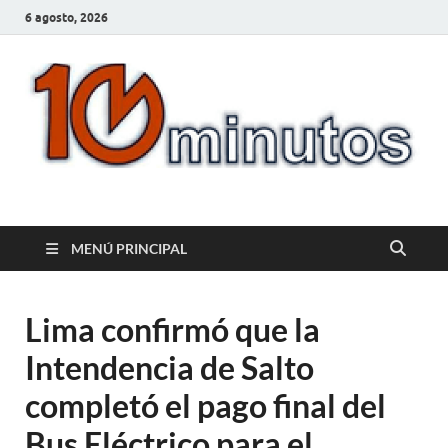
6 agosto, 2026
10minutos.com.uy
Tu conexión con Salto
MENÚ PRINCIPAL
Lima confirmó que la
Intendencia de Salto
completó el pago final del
Bus Eléctrico para el