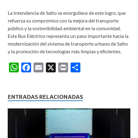
La Intendencia de Salto se enorgullece de este logro, que
refuerza su compromiso con la mejora del transporte
público y la sostenibilidad ambiental en la comunidad.
Este Bus Eléctrico representa un paso importante hacia la
modernización del sistema de transporte urbano de Salto
y la promoción de tecnologías más limpias y eficientes.
W
F
E
X
P
C
h
ac
m
ri
o
at
e
ail
nt
m
s
b
p
ENTRADAS RELACIONADAS
A
o
ar
p
o
ti
p
k
r