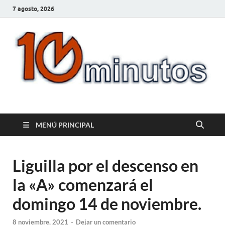
7 agosto, 2026
10minutos.com.uy
Tu conexión con Salto
MENÚ PRINCIPAL
Liguilla por el descenso en
la «A» comenzará el
domingo 14 de noviembre.
8 noviembre, 2021
-
Dejar un comentario