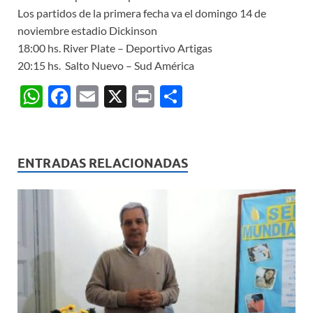
Los partidos de la primera fecha va el domingo 14 de
noviembre estadio Dickinson
18:00 hs. River Plate – Deportivo Artigas
20:15 hs. Salto Nuevo – Sud América
W
F
E
X
P
C
h
ac
m
ri
o
at
e
ail
nt
m
s
b
p
ENTRADAS RELACIONADAS
A
o
ar
p
o
ti
p
k
r