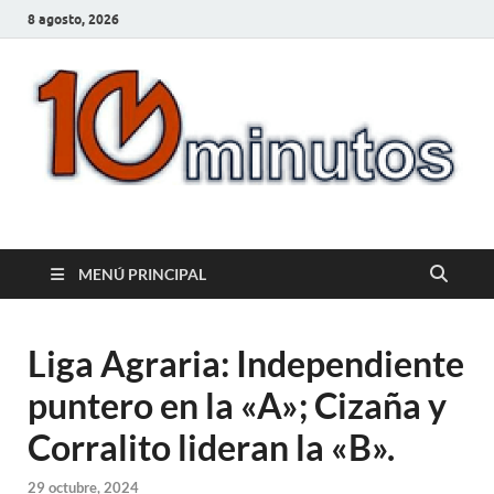
8 agosto, 2026
10minutos.com.uy
Tu conexión con Salto
MENÚ PRINCIPAL
Liga Agraria: Independiente
puntero en la «A»; Cizaña y
Corralito lideran la «B».
29 octubre, 2024