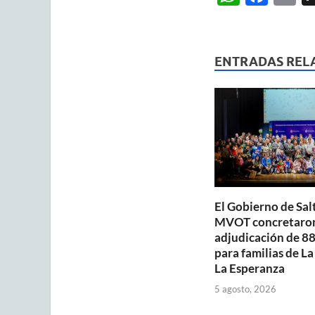
h
ac
m
at
e
ai
s
b
ENTRADAS REL
A
o
p
o
p
k
El Gobierno de Salt
MVOT concretaron
adjudicación de 88
para familias de La
La Esperanza
5 agosto, 2026