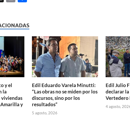
ri
o
l
nt
m
p
ACIONADAS
ar
ti
r
o y el
Edil Eduardo Varela Minutti:
Edil Julio F
 la
“Las obras no se miden por los
declarar l
 viviendas
discursos, sino por los
Vertedero 
 Amarilla y
resultados”
4 agosto, 202
5 agosto, 2026