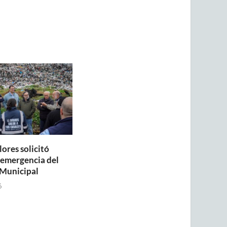
lores solicitó
a emergencia del
Municipal
6