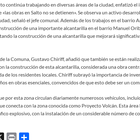
to continúa trabajando en diversas áreas de la ciudad, enfatizó e
«las obras en Salto no se detienen». Se observa un activo desarrol
udad, señaló el jefe comunal. Además de los trabajos en el barrio Ar
nstrucción de una importante alcantarilla en el barrio Manuel Oribe
utando la construcción de una alcantarilla que mejorará significati
 de la Comuna, Gustavo Chiriff, añadió que también se están reali
Con la construcción de esta alcantarilla, considerada una obra centr
da de los residentes locales. Chiriff subrayó la importancia de inver
eños en obras esenciales, convencidos de que esto debe ser un co
e por esta zona circulan diariamente numerosos vehículos, incluida
ue conecta con la zona conocida como Proyecto Volcán. Esta áre
ico explosivo, con la instalación de un considerable número de c
X
P
C