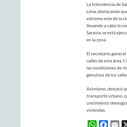
La Intendencia de Sal
Lima, destacando que 
extremo este de la ci
llevando a cabo la co
Saravia, se está ejec
en la zona.
El secretario general
calles de esta área. 
las condiciones de vi
genuinos de los salt
Asimismo, destacó qu
transporte urbano, q
crecimiento demográf
viviendas.
W
F
E