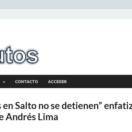
10minutos.com
Tu conexión con Salto
CONTACTO
ACCEDER
 en Salto no se detienen” enfatiz
e Andrés Lima