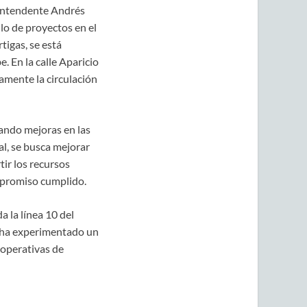
l intendente Andrés
lo de proyectos en el
tigas, se está
. En la calle Aparicio
vamente la circulación
zando mejoras en las
al, se busca mejorar
tir los recursos
mpromiso cumplido.
 la línea 10 del
a ha experimentado un
ooperativas de