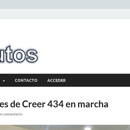
10minutos.com
Tu conexión con Salto
CONTACTO
ACCEDER
es de Creer 434 en marcha
un comentario