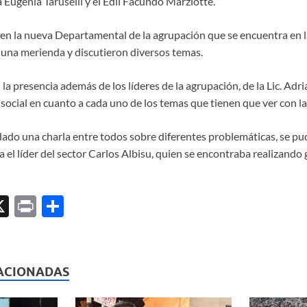
Eugenia Taruselli y el Edil Facundo Marziotte.
 en la nueva Departamental de la agrupación que se encuentra en l
una merienda y discutieron diversos temas.
la presencia además de los líderes de la agrupación, de la Lic. Adr
social en cuanto a cada uno de los temas que tienen que ver con l
do una charla entre todos sobre diferentes problemáticas, se p
 el líder del sector Carlos Albisu, quien se encontraba realizando 
X
P
C
ri
o
l
nt
m
p
ACIONADAS
ar