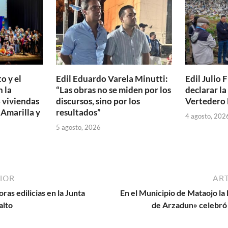
ti
r
o y el
Edil Eduardo Varela Minutti:
Edil Julio F
 la
“Las obras no se miden por los
declarar l
 viviendas
discursos, sino por los
Vertedero 
 Amarilla y
resultados”
4 agosto, 202
5 agosto, 2026
IOR
ART
ras edilicias en la Junta
En el Municipio de Mataojo la
alto
de Arzadun» celebró 