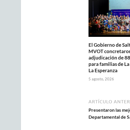
p
o
p
k
El Gobierno de Salt
MVOT concretaron
adjudicación de 88
para familias de La
La Esperanza
5 agosto, 2026
ARTÍCULO ANTER
Presentaron las mejo
Departamental de S