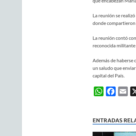
que encabezan María 
La reunión se realizó
donde compartieron 
La reunión contó con 
reconocida militante 
Además de haberse da
un saludo que enviara
capital del País.
W
F
E
h
ac
m
at
e
ai
s
b
ENTRADAS REL
A
o