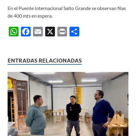
En el Puente Internacional Salto Grande se observan filas
de 400 mts en espera.
W
F
E
X
P
C
h
ac
m
ri
o
at
e
ail
nt
m
s
b
p
ENTRADAS RELACIONADAS
A
o
ar
p
o
ti
p
k
r