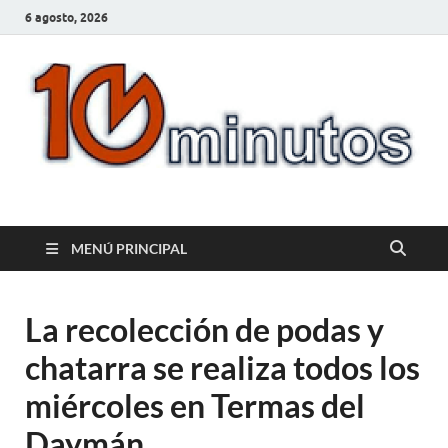
6 agosto, 2026
10minutos.com.uy
Tu conexión con Salto
MENÚ PRINCIPAL
La recolección de podas y
chatarra se realiza todos los
miércoles en Termas del
Daymán