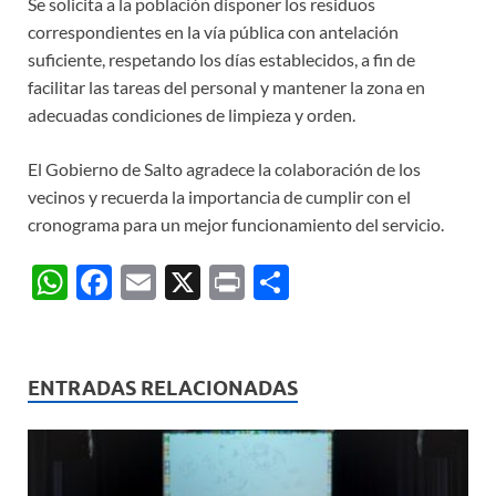
Se solicita a la población disponer los residuos
correspondientes en la vía pública con antelación
suficiente, respetando los días establecidos, a fin de
facilitar las tareas del personal y mantener la zona en
adecuadas condiciones de limpieza y orden.
El Gobierno de Salto agradece la colaboración de los
vecinos y recuerda la importancia de cumplir con el
cronograma para un mejor funcionamiento del servicio.
W
F
E
X
P
C
h
ac
m
ri
o
at
e
ail
nt
m
s
b
p
ENTRADAS RELACIONADAS
A
o
ar
p
o
ti
p
k
r