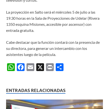
televisión y cortos.
La proyección en Salto será el miércoles 5 de julio a las
19.30 horas en la Sala de Proyecciones de Udelar (Rivera
1350 esquina Misiones, accesible por ascensor) con
entrada gratuita.
Cabe destacar que la función contará con la presencia de
su directora, para generar un intercambio con los
asistentes luego de la película.
W
F
E
X
P
C
h
ac
m
ri
o
at
e
ail
nt
m
s
b
p
ENTRADAS RELACIONADAS
A
o
ar
p
o
ti