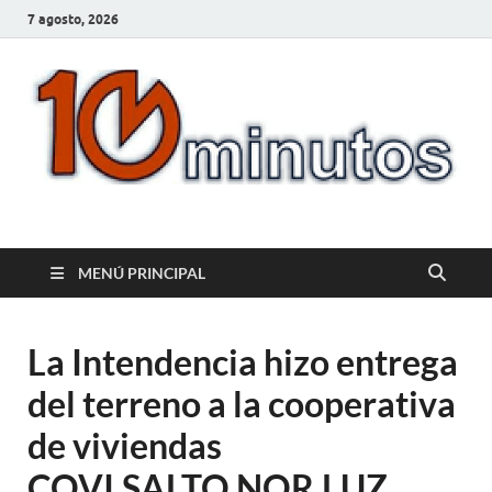
7 agosto, 2026
10minutos.com.uy
Tu conexión con Salto
MENÚ PRINCIPAL
La Intendencia hizo entrega
del terreno a la cooperativa
de viviendas
COVI.SALTO.NOR.LUZ