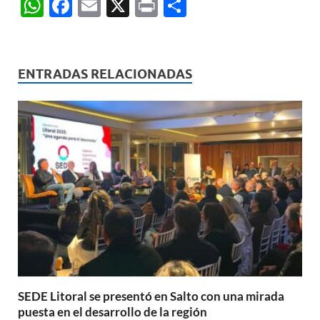
W
F
E
X
P
C
h
ac
m
ri
o
at
e
ail
nt
m
s
b
p
ENTRADAS RELACIONADAS
A
o
ar
p
o
ti
p
k
r
SEDE Litoral se presentó en Salto con una mirada
puesta en el desarrollo de la región