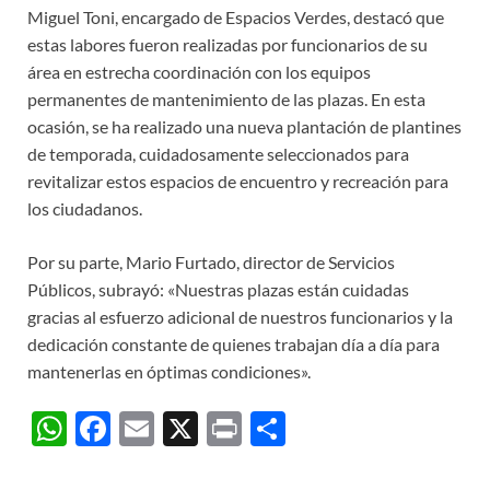
Miguel Toni, encargado de Espacios Verdes, destacó que
estas labores fueron realizadas por funcionarios de su
área en estrecha coordinación con los equipos
permanentes de mantenimiento de las plazas. En esta
ocasión, se ha realizado una nueva plantación de plantines
de temporada, cuidadosamente seleccionados para
revitalizar estos espacios de encuentro y recreación para
los ciudadanos.
Por su parte, Mario Furtado, director de Servicios
Públicos, subrayó: «Nuestras plazas están cuidadas
gracias al esfuerzo adicional de nuestros funcionarios y la
dedicación constante de quienes trabajan día a día para
mantenerlas en óptimas condiciones».
W
F
E
X
P
C
h
ac
m
ri
o