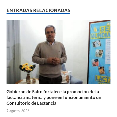
at
e
ail
nt
m
s
b
p
ENTRADAS RELACIONADAS
A
o
ar
p
o
ti
p
k
r
Gobierno de Salto fortalece la promoción de la
lactancia materna y pone en funcionamiento un
Consultorio de Lactancia
7 agosto, 2026