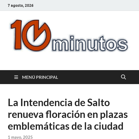
7 agosto, 2026
10minutos.com.uy
Tu conexión con Salto
MENÚ PRINCIPAL
La Intendencia de Salto
renueva floración en plazas
emblemáticas de la ciudad
1 mayo, 2025