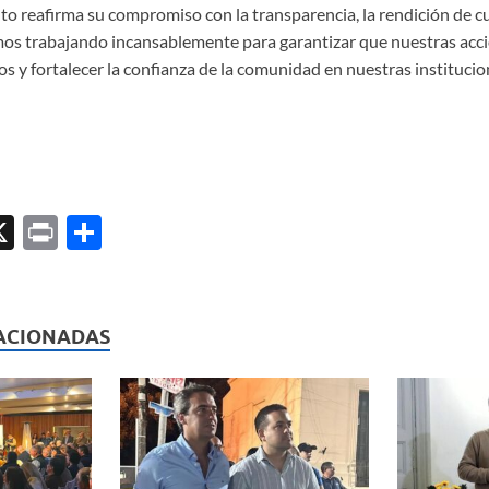
to reafirma su compromiso con la transparencia, la rendición de cu
emos trabajando incansablemente para garantizar que nuestras acci
os y fortalecer la confianza de la comunidad en nuestras institucio
X
P
C
ri
o
l
nt
m
p
ACIONADAS
ar
ti
r