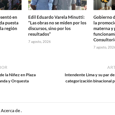
esentó en
Edil Eduardo Varela Minutti:
Gobierno d
da puesta
“Las obras no se miden por los
la promoció
 la región
discursos, sino por los
materna y 
resultados”
funcionam
Consultori
7 agosto, 2026
7 agosto, 202
IOR
ART
de la Niñez en Plaza
Intendente Lima y su par de
Banda y Orquesta
categorización binacional 
Acerca de .