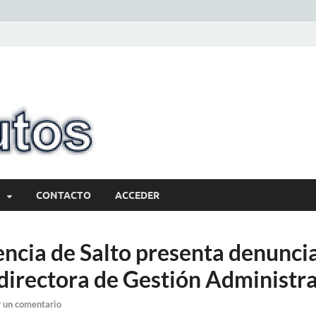
10minutos.com
Tu conexión con Salto
CONTACTO
ACCEDER
encia de Salto presenta denunci
 directora de Gestión Administra
 un comentario