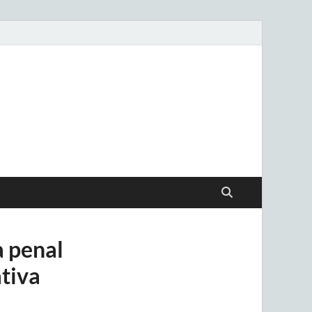
.uy
a penal
tiva