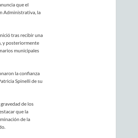
anuncia que el
n Administrativa, la
ició tras recibir una
a, y posteriormente
onarios municipales
onaron la confianza
tricia Spinelli de su
 gravedad de los
estacar que la
rminación de la
do.