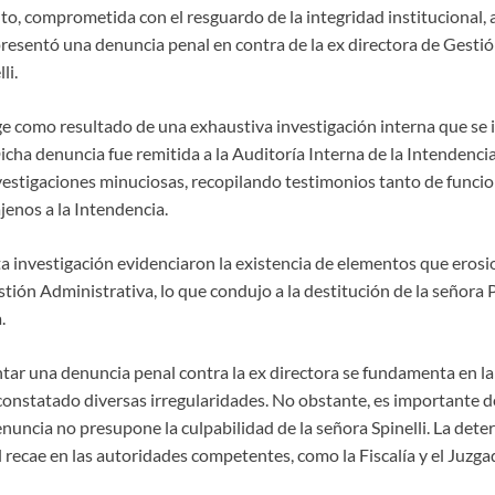
to, comprometida con el resguardo de la integridad institucional, 
resentó una denuncia penal en contra de la ex directora de Gestió
li.
ge como resultado de una exhaustiva investigación interna que se in
cha denuncia fue remitida a la Auditoría Interna de la Intendenci
nvestigaciones minuciosas, recopilando testimonios tanto de funci
jenos a la Intendencia.
ta investigación evidenciaron la existencia de elementos que erosi
stión Administrativa, lo que condujo a la destitución de la señora Pa
.
ntar una denuncia penal contra la ex directora se fundamenta en la
onstatado diversas irregularidades. No obstante, es importante d
nuncia no presupone la culpabilidad de la señora Spinelli. La dete
 recae en las autoridades competentes, como la Fiscalía y el Juzga