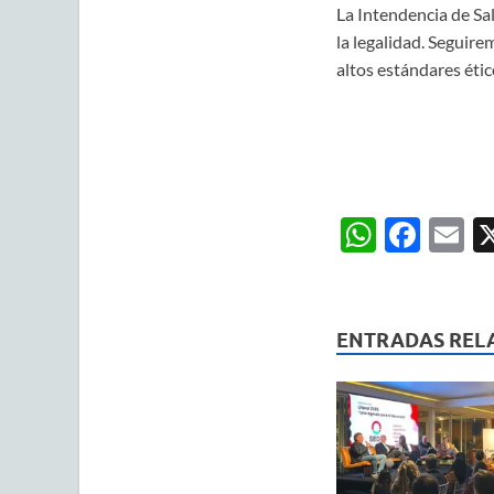
La Intendencia de Sal
la legalidad. Seguir
altos estándares étic
W
F
E
h
ac
m
at
e
ai
s
b
ENTRADAS REL
A
o
p
o
p
k