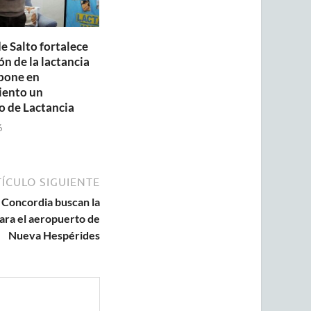
e Salto fortalece
n de la lactancia
pone en
iento un
o de Lactancia
6
ÍCULO SIGUIENTE
 Concordia buscan la
para el aeropuerto de
Nueva Hespérides