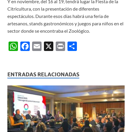
Y en noviembre, del 16 al 19, tendrá lugar la Fiesta de la
Citricultura, con la presentación de diferentes
espectáculos. Durante esos días habrá una feria de
artesanos, stands gastronómicos y juegos para niños en el
sector donde se encontraba el Zoológico.
W
F
E
X
P
C
h
ac
m
ri
o
at
e
ail
nt
m
s
b
p
ENTRADAS RELACIONADAS
A
o
ar
p
o
ti
p
k
r