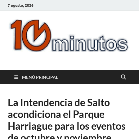
7 agosto, 2026
10minutos.com.uy
Tu conexión con Salto
MENÚ PRINCIPAL
La Intendencia de Salto
acondiciona el Parque
Harriague para los eventos
de octubre y noviembre