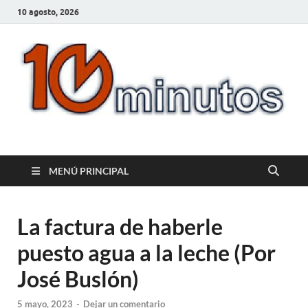
10 agosto, 2026
10minutos.com.uy
Tu conexión con Salto
MENÚ PRINCIPAL
La factura de haberle
puesto agua a la leche (Por
José Buslón)
5 mayo, 2023
-
Dejar un comentario