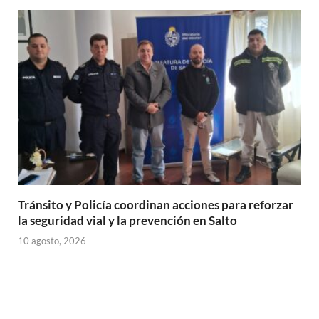
A
o
ar
p
o
ti
p
k
r
Tránsito y Policía coordinan acciones para reforzar
la seguridad vial y la prevención en Salto
10 agosto, 2026