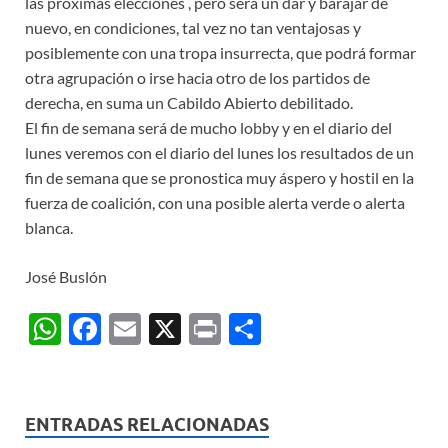
las próximas elecciones , pero será un dar y barajar de
nuevo, en condiciones, tal vez no tan ventajosas y
posiblemente con una tropa insurrecta, que podrá formar
otra agrupación o irse hacia otro de los partidos de
derecha, en suma un Cabildo Abierto debilitado.
El fin de semana será de mucho lobby y en el diario del
lunes veremos con el diario del lunes los resultados de un
fin de semana que se pronostica muy áspero y hostil en la
fuerza de coalición, con una posible alerta verde o alerta
blanca.
José Buslón
W
F
E
X
P
C
h
ac
m
ri
o
at
e
ail
nt
m
s
b
p
ENTRADAS RELACIONADAS