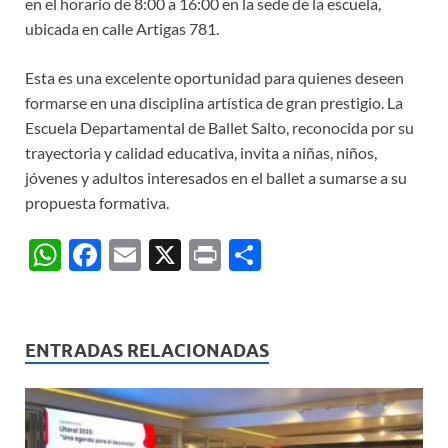
en el horario de 8:00 a 16:00 en la sede de la escuela,
ubicada en calle Artigas 781.
Esta es una excelente oportunidad para quienes deseen
formarse en una disciplina artística de gran prestigio. La
Escuela Departamental de Ballet Salto, reconocida por su
trayectoria y calidad educativa, invita a niñas, niños,
jóvenes y adultos interesados en el ballet a sumarse a su
propuesta formativa.
W
F
E
X
P
C
h
ac
m
ri
o
at
e
ail
nt
m
s
b
p
ENTRADAS RELACIONADAS
A
o
ar
p
o
ti
p
k
r