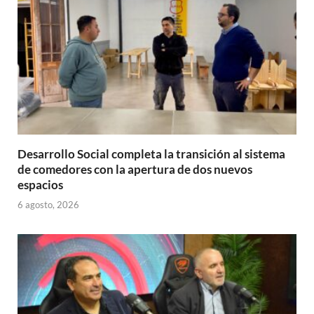
p
k
r
Desarrollo Social completa la transición al sistema
de comedores con la apertura de dos nuevos
espacios
6 agosto, 2026