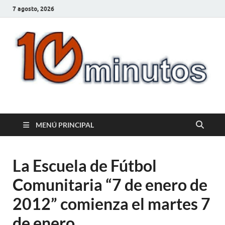
7 agosto, 2026
10minutos.com.uy
Tu conexión con Salto
MENÚ PRINCIPAL
La Escuela de Fútbol
Comunitaria “7 de enero de
2012” comienza el martes 7
de enero.