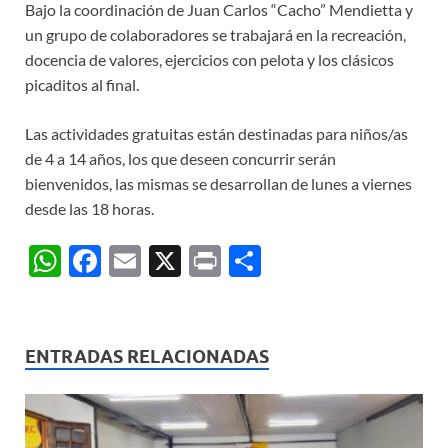
Bajo la coordinación de Juan Carlos “Cacho” Mendietta y
un grupo de colaboradores se trabajará en la recreación,
docencia de valores, ejercicios con pelota y los clásicos
picaditos al final.
Las actividades gratuitas están destinadas para niños/as
de 4 a 14 años, los que deseen concurrir serán
bienvenidos, las mismas se desarrollan de lunes a viernes
desde las 18 horas.
W
F
E
X
P
C
h
ac
m
ri
o
at
e
ail
nt
m
s
b
p
ENTRADAS RELACIONADAS
A
o
ar
p
o
ti