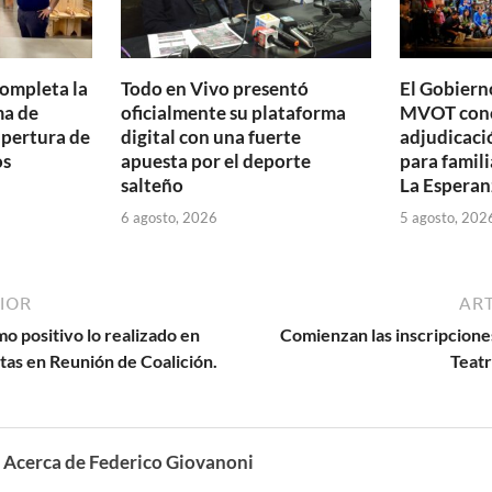
completa la
Todo en Vivo presentó
El Gobierno
ma de
oficialmente su plataforma
MVOT conc
apertura de
digital con una fuerte
adjudicaci
os
apuesta por el deporte
para famili
salteño
La Esperan
6 agosto, 2026
5 agosto, 202
IOR
ART
o positivo lo realizado en
Comienzan las inscripciones
tas en Reunión de Coalición.
Teat
Acerca de Federico Giovanoni