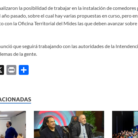
lizaron la posibilidad de trabajar en la instalación de comedores 
l año pasado, sobre el cual hay varias propuestas en curso, pero e
to con la Oficina Territorial del Mides las que deben avanzar sobre
unció que seguirá trabajando con las autoridades de la Intendenc
lemas de la gente.
X
P
C
ri
o
l
nt
m
p
ACIONADAS
ar
ti
r