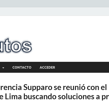
10minutos.com
Tu conexión con Salto
CONTACTO
ACCEDER
orencia Supparo se reunió con el
e Lima buscando soluciones a p