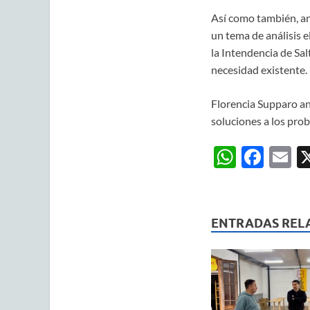
Así como también, ana
un tema de análisis e
la Intendencia de Sal
necesidad existente.
Florencia Supparo an
soluciones a los prob
W
F
E
h
ac
m
at
e
ai
s
b
ENTRADAS REL
A
o
p
o
p
k