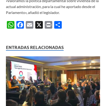
«Valoramos la política departamental sobre vivienda de la
actual administración, para la cual he aportado desde el
Parlamento», añadió el legislador.
W
F
E
X
P
C
h
ac
m
ri
o
at
e
ail
nt
m
s
b
p
ENTRADAS RELACIONADAS
A
o
ar
p
o
ti
p
k
r