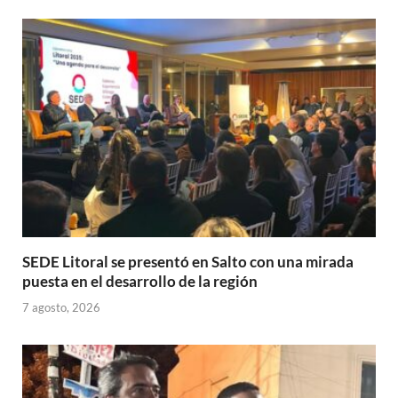
A
o
ar
p
o
ti
p
k
r
SEDE Litoral se presentó en Salto con una mirada
puesta en el desarrollo de la región
7 agosto, 2026