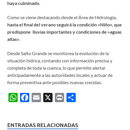
haya culminado.
Como se viene destacando desde el Área de Hidrología,
hasta el final del verano seguirá la condición «Niño», que
predispone lluvias importantes y condiciones de «aguas
altas».
Desde Salto Grande se monitorea la evolución de la
situación hídrica, contando con información precisa y
completa de toda la cuenca, lo que permite alertar
anticipadamente a las autoridades locales y actuar de
forma preventiva ante posibles nuevas crecidas.
W
F
E
X
P
C
h
ac
m
ri
o
at
e
ail
nt
m
s
b
p
ENTRADAS RELACIONADAS