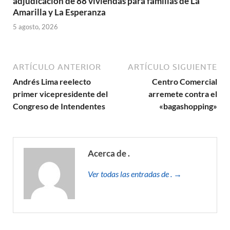
adjudicación de 88 viviendas para familias de La
Amarilla y La Esperanza
5 agosto, 2026
ARTÍCULO ANTERIOR
ARTÍCULO SIGUIENTE
Andrés Lima reelecto
Centro Comercial
primer vicepresidente del
arremete contra el
Congreso de Intendentes
«bagashopping»
Acerca de .
Ver todas las entradas de . →