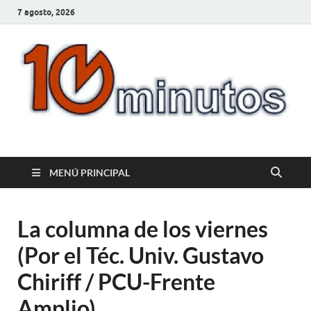
7 agosto, 2026
10minutos.com.uy
Tu conexión con Salto
MENÚ PRINCIPAL
La columna de los viernes
(Por el Téc. Univ. Gustavo
Chiriff / PCU-Frente
Amplio)