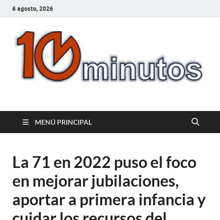
6 agosto, 2026
10minutos.com.uy
Tu conexión con Salto
MENÚ PRINCIPAL
La 71 en 2022 puso el foco
en mejorar jubilaciones,
aportar a primera infancia y
cuidar los recursos del