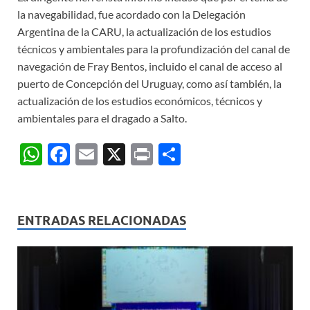
la navegabilidad, fue acordado con la Delegación
Argentina de la CARU, la actualización de los estudios
técnicos y ambientales para la profundización del canal de
navegación de Fray Bentos, incluido el canal de acceso al
puerto de Concepción del Uruguay, como así también, la
actualización de los estudios económicos, técnicos y
ambientales para el dragado a Salto.
W
F
E
X
P
C
h
ac
m
ri
o
at
e
ail
nt
m
s
b
p
ENTRADAS RELACIONADAS
A
o
ar
p
o
ti
p
k
r