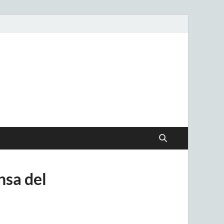
.uy
nsa del