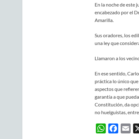
En la noche de este ju
encabezado por el Dr
Amarilla.
Sus oradores, los edi
una ley que considera
Llamaron a los vecino
En ese sentido, Carlo
práctica lo único qu
aspectos que refiere
garantía a que puedan
Constitución, da opci
no huelguistas, entre
W
F
E
h
ac
m