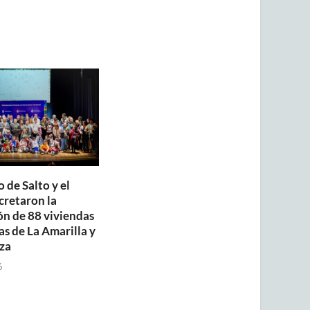
 de Salto y el
retaron la
ón de 88 viviendas
as de La Amarilla y
za
6