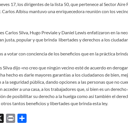
eves 17, los dirigentes de la lista 50, que pertenece al Sector Aire 
. Carlos Albisu mantuvo una enriquecedora reunión con los vecino
les Carlos Silva, Hugo Previale y Daniel Lewis enfatizaron en la ne
n justa, popular y que brinda libertades y derechos a los ciudada
s a votar con conciencia de los beneficios que en la práctica brind
s Silva dijo «no creo que ningún vecino esté de acuerdo en derogar
e ha hecho es darle mayores garantías a los ciudadanos de bien, me
n a la seguridad pública, dando opciones a las personas que no cu
 acceder a una casa, a los trabajadores que, si bien es un derecho
ón de posibilitar su derecho a la huelga como así también el derech
 otros tantos beneficios y libertades que brinda esta ley.
X
P
C
ri
o