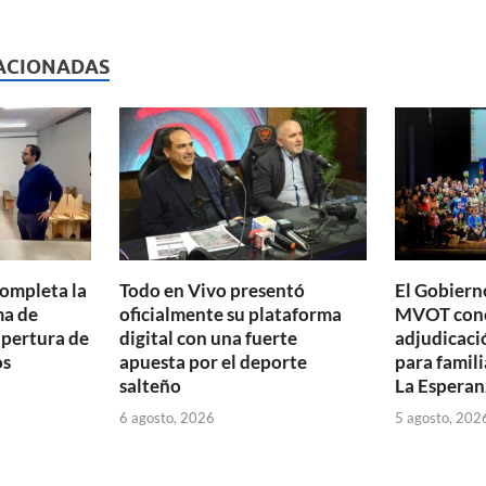
l
nt
m
p
ACIONADAS
ar
ti
r
completa la
Todo en Vivo presentó
El Gobierno
ma de
oficialmente su plataforma
MVOT conc
apertura de
digital con una fuerte
adjudicaci
os
apuesta por el deporte
para famili
salteño
La Esperan
6 agosto, 2026
5 agosto, 202