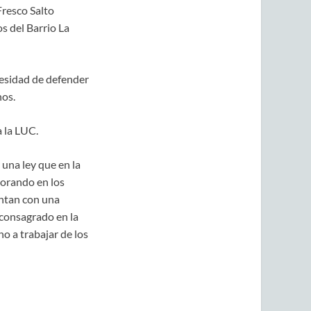
Fresco Salto
s del Barrio La
cesidad de defender
nos.
a la LUC.
 una ley que en la
jorando en los
entan con una
 consagrado en la
o a trabajar de los