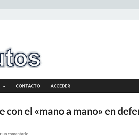
10minutos.com
Tu conexión con Salto
CONTACTO
ACCEDER
ue con el «mano a mano» en defe
r un comentario