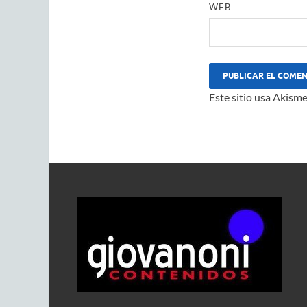
WEB
Este sitio usa Akisme