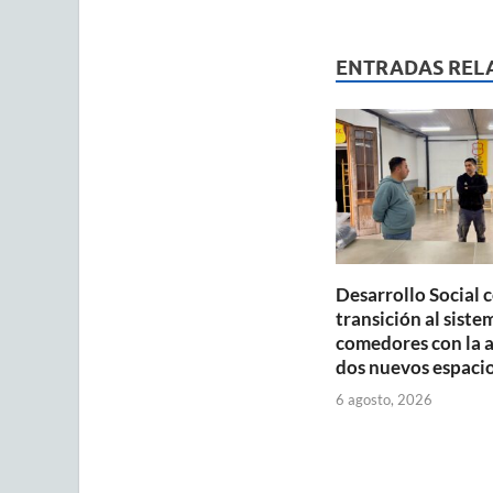
at
e
ai
s
b
ENTRADAS REL
A
o
p
o
p
k
Desarrollo Social 
transición al siste
comedores con la 
dos nuevos espaci
6 agosto, 2026