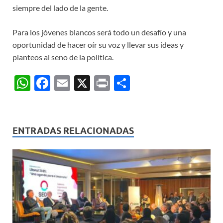
siempre del lado de la gente.
Para los jóvenes blancos será todo un desafío y una
oportunidad de hacer oír su voz y llevar sus ideas y
planteos al seno de la política.
W
F
E
X
P
C
h
ac
m
ri
o
at
e
ail
nt
m
s
b
p
ENTRADAS RELACIONADAS
A
o
ar
p
o
ti
p
k
r