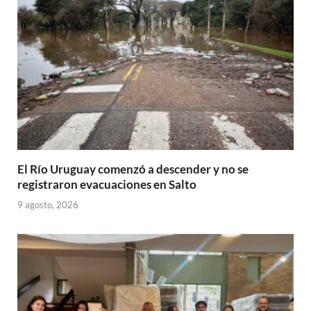
p
k
r
El Río Uruguay comenzó a descender y no se
registraron evacuaciones en Salto
9 agosto, 2026