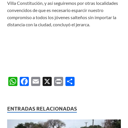
Villa Constitución, y así seguiremos por otras localidades
convencidos de que es necesario esparcir nuestro
compromiso a todos los jóvenes salteños sin importar la
distancia con la ciudad, concluyó el jerarca.
W
F
E
X
P
C
h
ac
m
ri
o
at
e
ail
nt
m
s
b
p
ENTRADAS RELACIONADAS
A
o
ar
p
o
ti