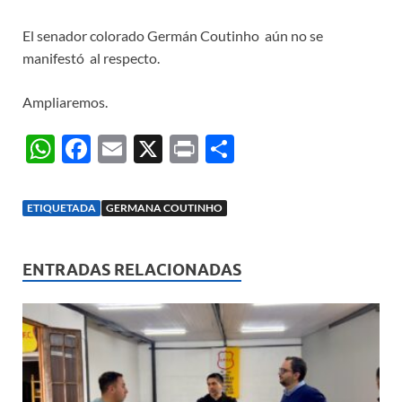
El senador colorado Germán Coutinho aún no se
manifestó al respecto.
Ampliaremos.
W
F
E
X
P
C
h
ac
m
ri
o
at
e
ail
nt
m
ETIQUETADA
GERMANA COUTINHO
s
b
p
A
o
ar
ENTRADAS RELACIONADAS
p
o
ti
p
k
r