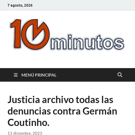
7 agosto, 2026
10minutos.com.uy
Tu conexión con Salto
MENÚ PRINCIPAL
Justicia archivo todas las
denuncias contra Germán
Coutinho.
13 diciembre, 2023