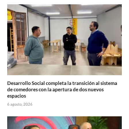
A
o
ar
p
o
ti
p
k
r
Desarrollo Social completa la transición al sistema
de comedores con la apertura de dos nuevos
espacios
6 agosto, 2026