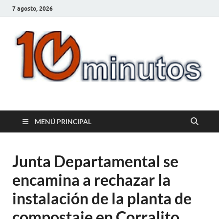
7 agosto, 2026
10minutos.com.uy
Tu conexión con Salto
MENÚ PRINCIPAL
Junta Departamental se
encamina a rechazar la
instalación de la planta de
compostaje en Corralito