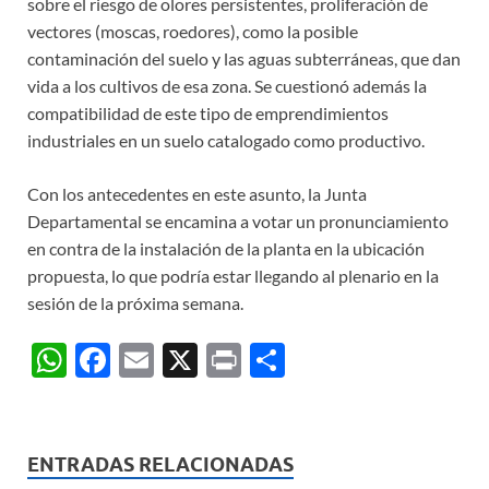
sobre el riesgo de olores persistentes, proliferación de
vectores (moscas, roedores), como la posible
contaminación del suelo y las aguas subterráneas, que dan
vida a los cultivos de esa zona. Se cuestionó además la
compatibilidad de este tipo de emprendimientos
industriales en un suelo catalogado como productivo.
Con los antecedentes en este asunto, la Junta
Departamental se encamina a votar un pronunciamiento
en contra de la instalación de la planta en la ubicación
propuesta, lo que podría estar llegando al plenario en la
sesión de la próxima semana.
W
F
E
X
P
C
h
ac
m
ri
o
at
e
ail
nt
m
s
b
p
ENTRADAS RELACIONADAS