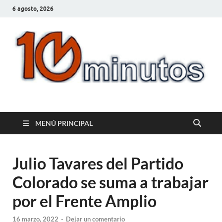
6 agosto, 2026
10minutos.com.uy
Tu conexión con Salto
MENÚ PRINCIPAL
Julio Tavares del Partido
Colorado se suma a trabajar
por el Frente Amplio
16 marzo, 2022
-
Dejar un comentario