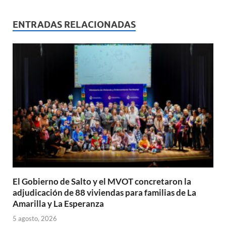
at
e
ail
nt
m
s
b
p
ENTRADAS RELACIONADAS
A
o
ar
p
o
ti
p
k
r
El Gobierno de Salto y el MVOT concretaron la
adjudicación de 88 viviendas para familias de La
Amarilla y La Esperanza
5 agosto, 2026