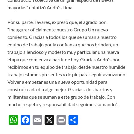
mayorías” enfatizó Andrés Lima.
Por su parte, Tavares, expresó que, el agrado por
“inaugurar oficialmente nuestro Grupo Un nuevo
comienzo. Gracias a todos los que se suman a nuestro
equipo de trabajo por la confianza que nos brindan, un
trabajo silencioso y modesto muy particular una nueva
etapa que comienza a partir de hoy. Gracias Andrés por
recibirnos en tu equipo de trabajo, desde nuestro humilde
trabajo estamos presentes y de pie para seguir avanzando.
Volver a empezar es una nueva oportunidad para
construir cada día algo mejor. Gracias a los barrios y
militantes que se suman a este grupo de trabajo. Con
mucho respeto y responsabilidad seguimos sumando”.
W
F
E
X
P
C
h
ac
m
ri
o