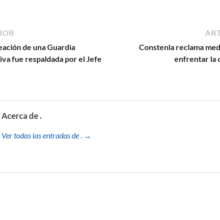
IOR
ART
reación de una Guardia
Constenla reclama med
tiva fue respaldada por el Jefe
enfrentar la c
Acerca de .
Ver todas las entradas de . →