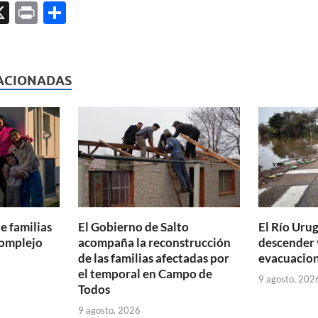
X
P
C
ri
o
l
nt
m
p
ACIONADAS
ar
ti
r
e familias
El Gobierno de Salto
El Río Uru
Complejo
acompaña la reconstrucción
descender 
de las familias afectadas por
evacuacion
el temporal en Campo de
9 agosto, 202
Todos
9 agosto, 2026