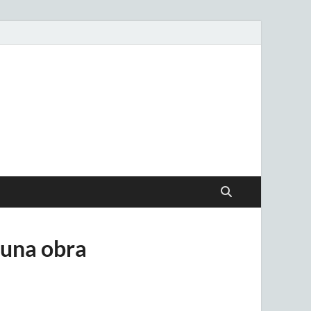
.uy
 una obra