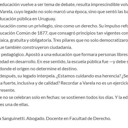
ducación vuelve a ser tema de debate, resulta imprescindible volve
Varela, cuyo legado no solo marcó una época, sino que sentó las b
cación pública en Uruguay.
ucación como un privilegio, sino como un derecho. Su impulso refo
Educación Común de 1877, que consagró principios tan vigentes com
aica, gratuita y obligatoria. Tres pilares que no solo democratizaro
que también construyeron ciudadanía.
o pedagógico. Apostó a una educación que formara personas libres, 
edad en desarrollo. En ese sentido, la escuela pública fue —y debe
donde el origen no determine el destino.
 después, su legado interpela. ¿Estamos cuidando esa herencia? ¿
 fuerte, inclusiva y de calidad? Recordar a Varela no es un ejercici
resente.
no se celebran solo en fechas: se sostienen todos los días. Y la ed
es una de ellas.
a Sanguinetti. Abogado. Docente en Facultad de Derecho.