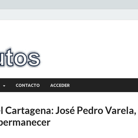
10minutos.com
Tu conexión con Salto
CONTACTO
ACCEDER
l Cartagena: José Pedro Varela,
 permanecer