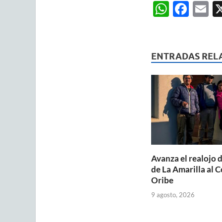
W
F
E
h
ac
m
at
e
ai
s
b
ENTRADAS REL
A
o
p
o
p
k
Avanza el realojo d
de La Amarilla al 
Oribe
9 agosto, 2026