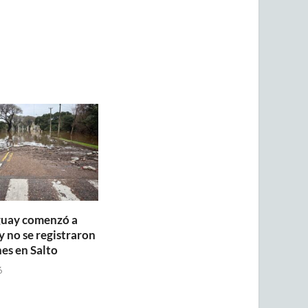
guay comenzó a
y no se registraron
es en Salto
6