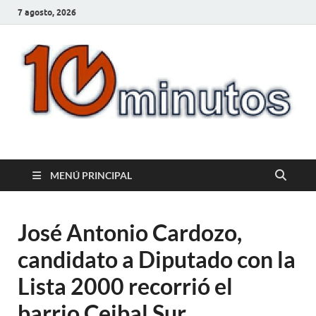
7 agosto, 2026
10minutos.com.uy
Tu conexión con Salto
MENÚ PRINCIPAL
José Antonio Cardozo,
candidato a Diputado con la
Lista 2000 recorrió el
barrio Ceibal Sur