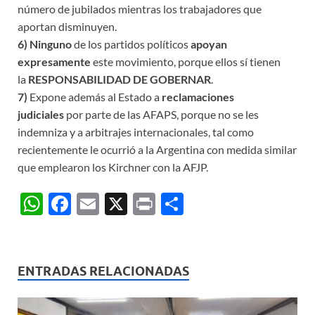
número de jubilados mientras los trabajadores que
aportan disminuyen.
6) Ninguno
de los partidos políticos
apoyan
expresamente
este movimiento, porque ellos sí tienen
la
RESPONSABILIDAD DE GOBERNAR
.
7)
Expone además al Estado a
reclamaciones
judiciales
por parte de las AFAPS, porque no se les
indemniza y a arbitrajes internacionales, tal como
recientemente le ocurrió a la Argentina con medida similar
que emplearon los Kirchner con la AFJP.
W
F
E
X
P
C
h
ac
m
ri
o
at
e
ail
nt
m
s
b
p
ENTRADAS RELACIONADAS
A
o
ar