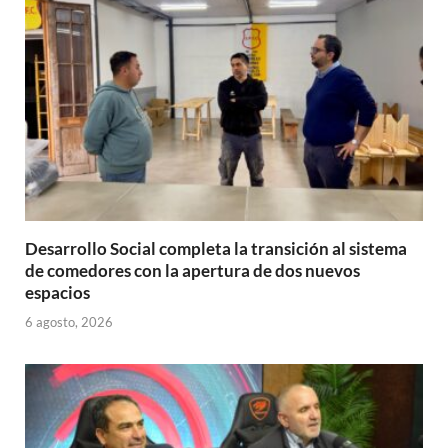
p
o
ti
p
k
r
Desarrollo Social completa la transición al sistema
de comedores con la apertura de dos nuevos
espacios
6 agosto, 2026