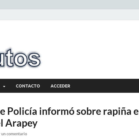
10minutos.com
Tu conexión con Salto
CONTACTO
ACCEDER
e Policía informó sobre rapiña 
l Arapey
 un comentario