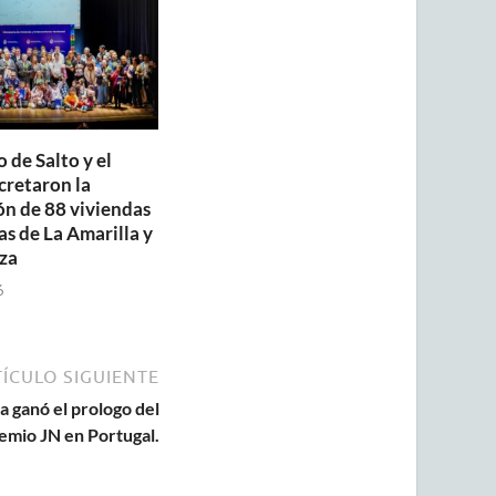
 de Salto y el
retaron la
ón de 88 viviendas
as de La Amarilla y
za
6
ÍCULO SIGUIENTE
a ganó el prologo del
emio JN en Portugal.