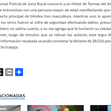
rsonal Policial de zona Rural concurre a un Hotel de Termas del A
 se entrevistan con una persona mayor de edad
manifestando que
erta principal de blindex
tres
masculinos, mientras uno lo apun
r los otros fueron al cofre de seguridad efectuando daños, pre
dinero no sabría cuanto, a su vez agrega que le hurtaron su celula
over
,
luego de
minutos que se retiran los autores, este logra
l
 información recabada se pudo constatar
la
faltante de
28.026 pes
Se trabaja.-
X
P
C
ri
o
l
nt
m
p
ACIONADAS
ar