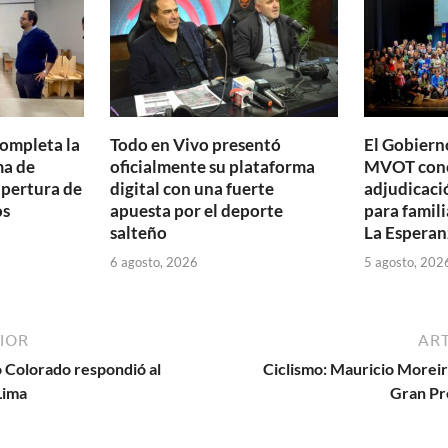
ti
r
completa la
Todo en Vivo presentó
El Gobierno
ma de
oficialmente su plataforma
MVOT conc
apertura de
digital con una fuerte
adjudicaci
os
apuesta por el deporte
para famili
salteño
La Esperan
6 agosto, 2026
5 agosto, 202
IOR
ART
do Colorado respondió al
Ciclismo: Mauricio Moreir
Lima
Gran Pr