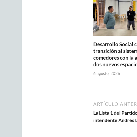
p
o
p
k
Desarrollo Social 
transición al siste
comedores con la 
dos nuevos espaci
6 agosto, 2026
ARTÍCULO ANTER
La Lista 1 del Parti
intendente Andrés 