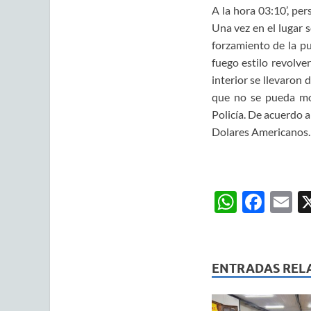
A la hora 03:10’, pe
Una vez en el lugar
forzamiento de la pu
fuego estilo revolve
interior se llevaron 
que no se pueda m
Policía
.
De acuerdo a
Dolares Americanos.
W
F
E
h
ac
m
at
e
ai
s
b
ENTRADAS REL
A
o