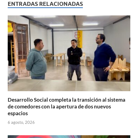
s
b
p
ENTRADAS RELACIONADAS
A
o
ar
p
o
ti
p
k
r
Desarrollo Social completa la transición al sistema
de comedores con la apertura de dos nuevos
espacios
6 agosto, 2026