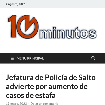
7 agosto, 2026
10minutos.com.uy
Tu conexión con Salto
MENÚ PRINCIPAL
Jefatura de Policía de Salto
advierte por aumento de
casos de estafa
19 enero, 2023
-
Dejar un comentario