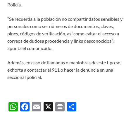
Policía.
“Se recuerda a la población no compartir datos sensibles y
personales como ser números de documentos, claves,
pines, códigos de verificación, así como evitar el acceso a
correos de dudosa procedencia y links desconocidos”,
apunta el comunicado.
Además, en caso de llamadas o maniobras de este tipo se
exhorta a contactar al 911 o hacer la denuncia en una
seccional policial.
W
F
E
X
P
C
h
ac
m
ri
o
at
e
ail
nt
m