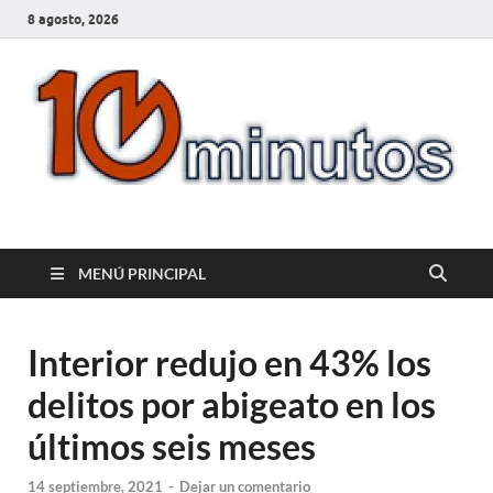
8 agosto, 2026
10minutos.com.uy
Tu conexión con Salto
MENÚ PRINCIPAL
Interior redujo en 43% los
delitos por abigeato en los
últimos seis meses
14 septiembre, 2021
-
Dejar un comentario