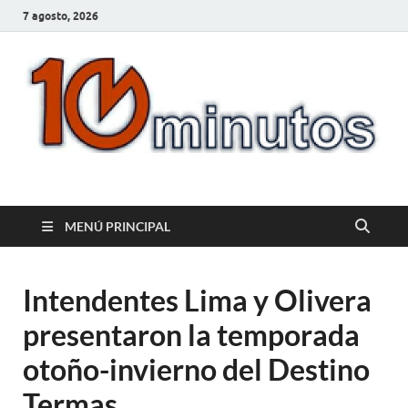
7 agosto, 2026
10minutos.com.uy
Tu conexión con Salto
MENÚ PRINCIPAL
Intendentes Lima y Olivera
presentaron la temporada
otoño-invierno del Destino
Termas