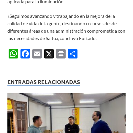
aplicada para la iluminación.
«Seguimos avanzando y trabajando en la mejora de la
calidad de vida de la gente, destinando recursos desde
diferentes áreas de una administración comprometida con
las necesidades de Salto», concluyó Furtado.
W
F
E
X
P
C
h
ac
m
ri
o
at
e
ail
nt
m
s
b
p
ENTRADAS RELACIONADAS
A
o
ar
p
o
ti
p
k
r