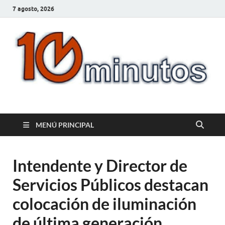
7 agosto, 2026
10minutos.com.uy
Tu conexión con Salto
MENÚ PRINCIPAL
Intendente y Director de
Servicios Públicos destacan
colocación de iluminación
de última generación